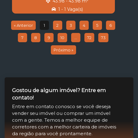
43.98 - 43.98 m²
1 - 1 Vaga(s)
« Anterior
1
2
3
4
5
6
7
8
9
10
...
72
73
Próximo »
Gostou de algum imóvel? Entre em
contato!
Entre em contato conosco se você deseja
vender seu imóvel ou comprar um imóvel
com a gente. Temos a melhor equipe de
corretores com a melhor carteira de imóveis
da região para você prontamente.