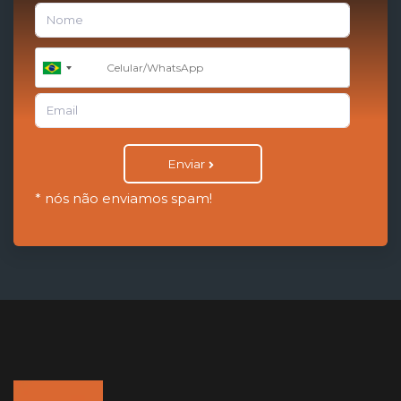
+55
Brazil
+55
Enviar
* nós não enviamos spam!