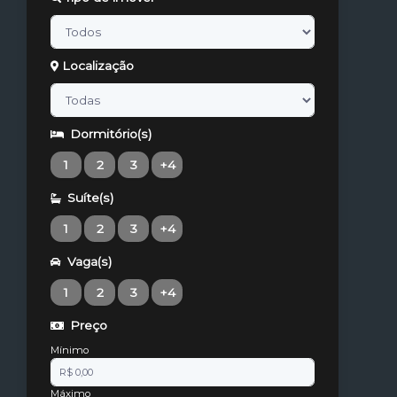
Localização
Dormitório(s)
1
2
3
+4
Suíte(s)
1
2
3
+4
Vaga(s)
1
2
3
+4
Preço
Mínimo
Máximo